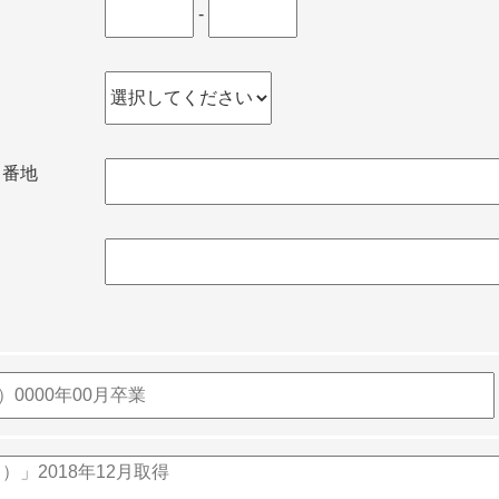
-
名番地